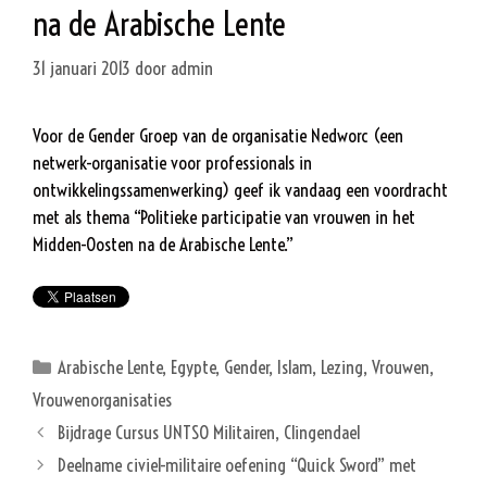
na de Arabische Lente
31 januari 2013
door
admin
Voor de Gender Groep van de organisatie Nedworc (een
netwerk-organisatie voor professionals in
ontwikkelingssamenwerking) geef ik vandaag een voordracht
met als thema “Politieke participatie van vrouwen in het
Midden-Oosten na de Arabische Lente.”
Categorieën
Arabische Lente
,
Egypte
,
Gender
,
Islam
,
Lezing
,
Vrouwen
,
Vrouwenorganisaties
Bijdrage Cursus UNTSO Militairen, Clingendael
Deelname civiel-militaire oefening “Quick Sword” met