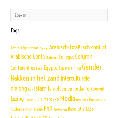
Zoek
naar:
Tags
Arabisch-Israëlisch conflict
Advies
Afghanistan
Algerije
Column
Arabische Lente
Colleges
Bahrein
Gender
Egypte
Conferenties
Expattraining
Dubai
Hakken in het zand
Interculturele
Islam
dialoog
Israël
Jemen
Jordanië
Koeweit
Irak
Media
Lezing
Marokko
Libië
Nieuwsbrief
Libanon
Modereren
PhD
Resolutie 1325
Nucleaire Proliferatie
Protesten