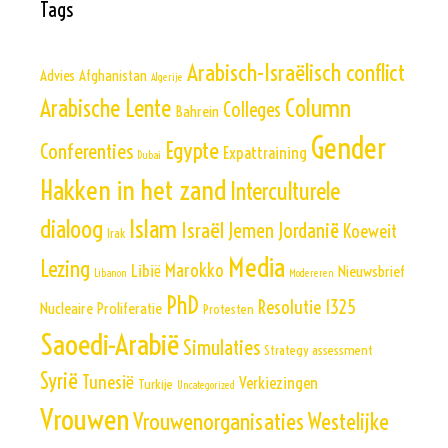
Tags
Arabisch-Israëlisch conflict
Advies
Afghanistan
Algerije
Column
Arabische Lente
Colleges
Bahrein
Gender
Egypte
Conferenties
Expattraining
Dubai
Hakken in het zand
Interculturele
Islam
dialoog
Israël
Jemen
Jordanië
Koeweit
Irak
Media
Lezing
Marokko
Libië
Nieuwsbrief
Libanon
Modereren
PhD
Resolutie 1325
Nucleaire Proliferatie
Protesten
Saoedi-Arabië
Simulaties
Strategy assessment
Syrië
Tunesië
Verkiezingen
Turkije
Uncategorized
Vrouwen
Vrouwenorganisaties
Westelijke