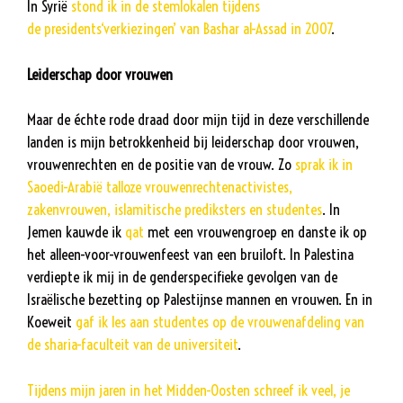
In Syrië
stond ik in de stemlokalen tijdens
de presidents‘verkiezingen’ van Bashar al-Assad in 2007
.
Leiderschap door vrouwen
Maar de échte rode draad door mijn tijd in deze verschillende
landen is mijn betrokkenheid bij leiderschap door vrouwen,
vrouwenrechten en de positie van de vrouw. Zo
sprak ik in
Saoedi-Arabië talloze vrouwenrechtenactivistes,
zakenvrouwen, islamitische prediksters en studentes
. In
Jemen kauwde ik
qat
met een vrouwengroep en danste ik op
het alleen-voor-vrouwenfeest van een bruiloft. In Palestina
verdiepte ik mij in de genderspecifieke gevolgen van de
Israëlische bezetting op Palestijnse mannen en vrouwen. En in
Koeweit
gaf ik les aan studentes op de vrouwenafdeling van
de sharia-faculteit van de universiteit
.
Tijdens mijn jaren in het Midden-Oosten schreef ik veel, je