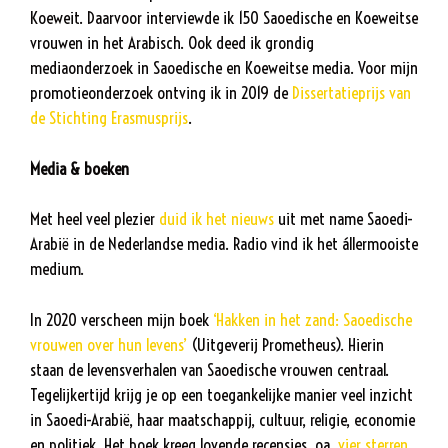
Koeweit. Daarvoor interviewde ik 150 Saoedische en Koeweitse
vrouwen in het Arabisch. Ook deed ik grondig
mediaonderzoek in Saoedische en Koeweitse media. Voor mijn
promotieonderzoek ontving ik in 2019 de
Dissertatieprijs van
de Stichting Erasmusprijs
.
Media & boeken
Met heel veel plezier
duid ik het nieuws
uit met name Saoedi-
Arabië in de Nederlandse media. Radio vind ik het állermooiste
medium.
In 2020 verscheen mijn boek
‘Hakken in het zand: Saoedische
vrouwen over hun levens’
(Uitgeverij Prometheus). Hierin
staan de levensverhalen van Saoedische vrouwen centraal.
Tegelijkertijd krijg je op een toegankelijke manier veel inzicht
in Saoedi-Arabië, haar maatschappij, cultuur, religie, economie
en politiek. Het boek kreeg lovende recensies, oa.
vier sterren