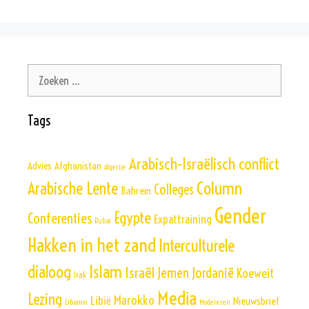
Zoek
naar:
Tags
Arabisch-Israëlisch conflict
Advies
Afghanistan
Algerije
Column
Arabische Lente
Colleges
Bahrein
Gender
Egypte
Conferenties
Expattraining
Dubai
Hakken in het zand
Interculturele
Islam
dialoog
Israël
Jemen
Jordanië
Koeweit
Irak
Media
Lezing
Marokko
Libië
Nieuwsbrief
Libanon
Modereren