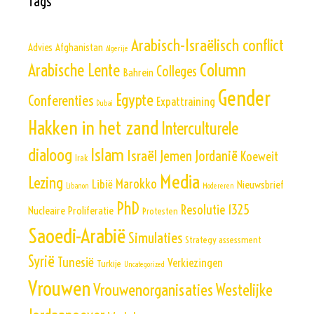
Tags
Arabisch-Israëlisch conflict
Advies
Afghanistan
Algerije
Column
Arabische Lente
Colleges
Bahrein
Gender
Egypte
Conferenties
Expattraining
Dubai
Hakken in het zand
Interculturele
Islam
dialoog
Israël
Jemen
Jordanië
Koeweit
Irak
Media
Lezing
Marokko
Libië
Nieuwsbrief
Libanon
Modereren
PhD
Resolutie 1325
Nucleaire Proliferatie
Protesten
Saoedi-Arabië
Simulaties
Strategy assessment
Syrië
Tunesië
Verkiezingen
Turkije
Uncategorized
Vrouwen
Vrouwenorganisaties
Westelijke