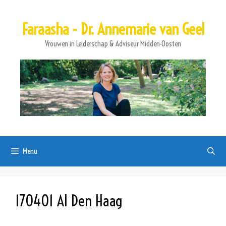
Ga
naar
Faraasha - Dr. Annemarie van Geel
de
inhoud
Vrouwen in Leiderschap & Adviseur Midden-Oosten
Menu
170401 AI Den Haag