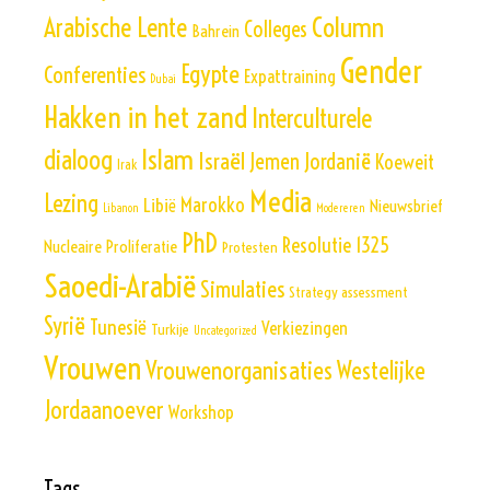
Column
Arabische Lente
Colleges
Bahrein
Gender
Egypte
Conferenties
Expattraining
Dubai
Hakken in het zand
Interculturele
Islam
dialoog
Israël
Jemen
Jordanië
Koeweit
Irak
Media
Lezing
Marokko
Libië
Nieuwsbrief
Libanon
Modereren
PhD
Resolutie 1325
Nucleaire Proliferatie
Protesten
Saoedi-Arabië
Simulaties
Strategy assessment
Syrië
Tunesië
Verkiezingen
Turkije
Uncategorized
Vrouwen
Vrouwenorganisaties
Westelijke
Jordaanoever
Workshop
Tags