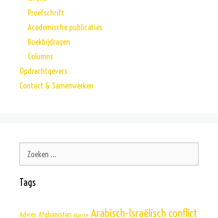
Proefschrift
Academische publicaties
Boekbijdragen
Columns
Opdrachtgevers
Contact & Samenwerken
Zoek
naar:
Tags
Arabisch-Israëlisch conflict
Advies
Afghanistan
Algerije