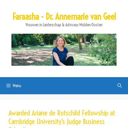
Ga
naar
Faraasha - Dr. Annemarie van Geel
de
inhoud
Vrouwen in Leiderschap & Adviseur Midden-Oosten
Menu
Awarded Ariane de Rotschild Fellowship at
Cambridge University’s Judge Business