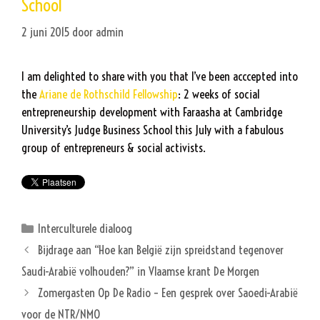
School
2 juni 2015
door
admin
I am delighted to share with you that I’ve been acccepted into
the
Ariane de Rothschild Fellowship
: 2 weeks of social
entrepreneurship development with Faraasha at Cambridge
University’s Judge Business School this July with a fabulous
group of entrepreneurs & social activists.
Categorieën
Interculturele dialoog
Bijdrage aan “Hoe kan België zijn spreidstand tegenover
Saudi-Arabië volhouden?” in Vlaamse krant De Morgen
Zomergasten Op De Radio – Een gesprek over Saoedi-Arabië
voor de NTR/NMO