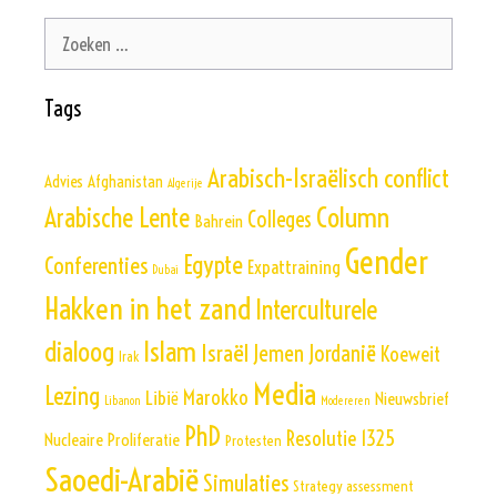
Zoek
naar:
Tags
Arabisch-Israëlisch conflict
Advies
Afghanistan
Algerije
Column
Arabische Lente
Colleges
Bahrein
Gender
Egypte
Conferenties
Expattraining
Dubai
Hakken in het zand
Interculturele
Islam
dialoog
Israël
Jemen
Jordanië
Koeweit
Irak
Media
Lezing
Marokko
Libië
Nieuwsbrief
Libanon
Modereren
PhD
Resolutie 1325
Nucleaire Proliferatie
Protesten
Saoedi-Arabië
Simulaties
Strategy assessment