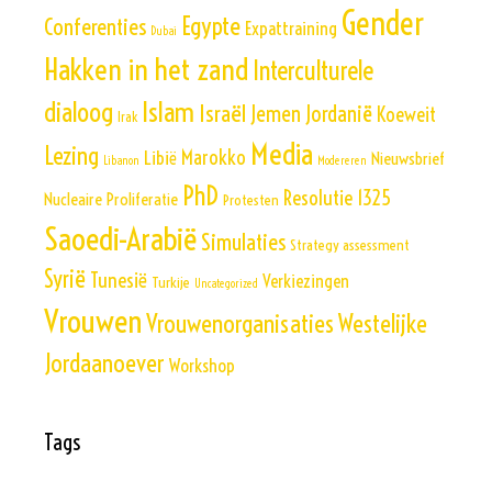
Gender
Egypte
Conferenties
Expattraining
Dubai
Hakken in het zand
Interculturele
Islam
dialoog
Israël
Jemen
Jordanië
Koeweit
Irak
Media
Lezing
Marokko
Libië
Nieuwsbrief
Libanon
Modereren
PhD
Resolutie 1325
Nucleaire Proliferatie
Protesten
Saoedi-Arabië
Simulaties
Strategy assessment
Syrië
Tunesië
Verkiezingen
Turkije
Uncategorized
Vrouwen
Vrouwenorganisaties
Westelijke
Jordaanoever
Workshop
Tags