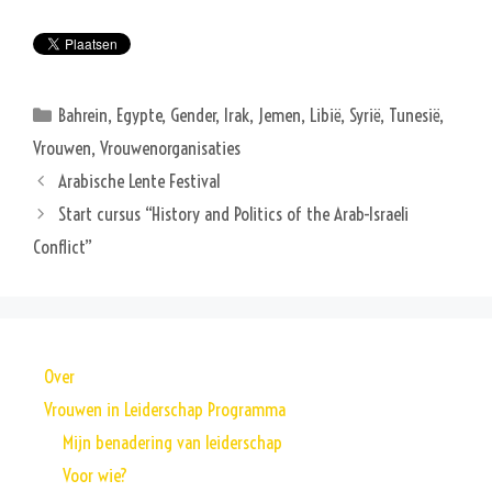
Categorieën
Bahrein
,
Egypte
,
Gender
,
Irak
,
Jemen
,
Libië
,
Syrië
,
Tunesië
,
Vrouwen
,
Vrouwenorganisaties
Arabische Lente Festival
Start cursus “History and Politics of the Arab-Israeli
Conflict”
Over
Vrouwen in Leiderschap Programma
Mijn benadering van leiderschap
Voor wie?