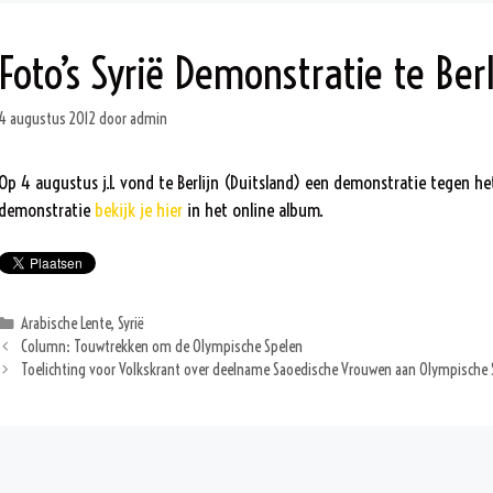
Foto’s Syrië Demonstratie te Berl
4 augustus 2012
door
admin
Op 4 augustus j.l. vond te Berlijn (Duitsland) een demonstratie tegen het
demonstratie
bekijk je hier
in het online album.
Categorieën
Arabische Lente
,
Syrië
Column: Touwtrekken om de Olympische Spelen
Toelichting voor Volkskrant over deelname Saoedische Vrouwen aan Olympische 