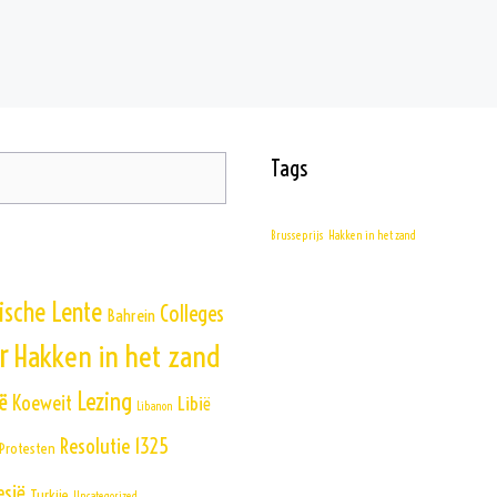
Tags
Brusseprijs
Hakken in het zand
ische Lente
Colleges
Bahrein
r
Hakken in het zand
Lezing
ë
Koeweit
Libië
Libanon
Resolutie 1325
Protesten
esië
Turkije
Uncategorized