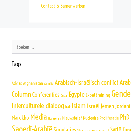
Contact & Samenwerken
Zoek
naar:
Tags
Arabisch-Israëlisch conflict
Arab
Advies
Afghanistan
Algerije
Gende
Column
Egypte
Conferenties
Expattraining
Dubai
Islam
Interculturele dialoog
Israël
Jemen
Jordani
Irak
Media
PhD
Marokko
Nieuwsbrief
Nucleaire Proliferatie
Modereren
Saoedi-Arabië
Simulaties
Syrië
Tun
Strategy assessment