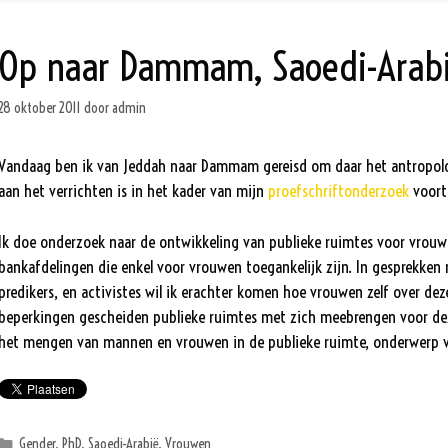
Op naar Dammam, Saoedi-Arab
28 oktober 2011
door
admin
Vandaag ben ik van Jeddah naar Dammam gereisd om daar het antropolog
aan het verrichten is in het kader van mijn
proefschriftonderzoek
voort 
Ik doe onderzoek naar de ontwikkeling van publieke ruimtes voor vrouw
bankafdelingen die enkel voor vrouwen toegankelijk zijn. In gesprekken 
predikers, en activistes wil ik erachter komen hoe vrouwen zelf over d
beperkingen gescheiden publieke ruimtes met zich meebrengen voor deze 
het mengen van mannen en vrouwen in de publieke ruimte, onderwerp va
Categorieën
Gender
,
PhD
,
Saoedi-Arabië
,
Vrouwen