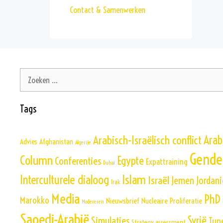
Contact & Samenwerken
Zoek
naar:
Tags
Arabisch-Israëlisch conflict
Arab
Advies
Afghanistan
Algerije
Gende
Column
Egypte
Conferenties
Expattraining
Dubai
Islam
Interculturele dialoog
Israël
Jemen
Jordani
Irak
Media
PhD
Marokko
Nieuwsbrief
Nucleaire Proliferatie
Modereren
Saoedi-Arabië
Simulaties
Syrië
Tun
Strategy assessment