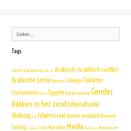
Zoek
naar:
Tags
Arabisch-Israëlisch conflict
Advies
Afghanistan
Algerije
Column
Arabische Lente
Colleges
Bahrein
Gender
Egypte
Conferenties
Expattraining
Dubai
Hakken in het zand
Interculturele
Islam
dialoog
Israël
Jemen
Jordanië
Koeweit
Irak
Media
Lezing
Marokko
Libië
Nieuwsbrief
Libanon
Modereren