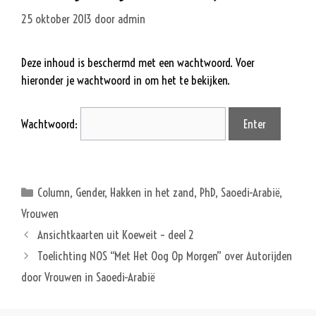
25 oktober 2013
door
admin
Deze inhoud is beschermd met een wachtwoord. Voer
hieronder je wachtwoord in om het te bekijken.
Wachtwoord:
Categorieën
Column
,
Gender
,
Hakken in het zand
,
PhD
,
Saoedi-Arabië
,
Vrouwen
Ansichtkaarten uit Koeweit – deel 2
Toelichting NOS “Met Het Oog Op Morgen” over Autorijden
door Vrouwen in Saoedi-Arabië