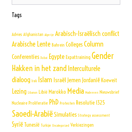
naar:
Tags
Arabisch-Israëlisch conflict
Advies
Afghanistan
Algerije
Column
Arabische Lente
Colleges
Bahrein
Gender
Egypte
Conferenties
Expattraining
Dubai
Hakken in het zand
Interculturele
Islam
dialoog
Israël
Jemen
Jordanië
Koeweit
Irak
Media
Lezing
Marokko
Libië
Nieuwsbrief
Libanon
Modereren
PhD
Resolutie 1325
Nucleaire Proliferatie
Protesten
Saoedi-Arabië
Simulaties
Strategy assessment
Syrië
Tunesië
Verkiezingen
Turkije
Uncategorized