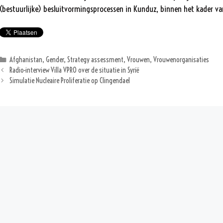
(bestuurlijke) besluitvormingsprocessen in Kunduz, binnen het kader va
Categorieën
Afghanistan
,
Gender
,
Strategy assessment
,
Vrouwen
,
Vrouwenorganisaties
Radio-interview Villa VPRO over de situatie in Syrië
Simulatie Nucleaire Proliferatie op Clingendael