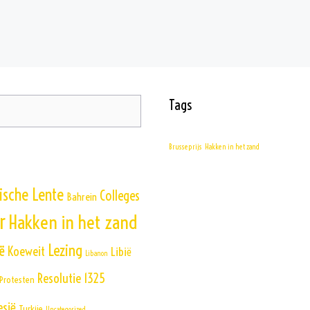
Tags
Brusseprijs
Hakken in het zand
ische Lente
Colleges
Bahrein
r
Hakken in het zand
Lezing
ë
Koeweit
Libië
Libanon
Resolutie 1325
Protesten
esië
Turkije
Uncategorized