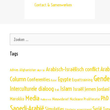
Contact & Samenwerken
Zoek
naar:
Tags
Arabisch-Israëlisch conflict
Arab
Advies
Afghanistan
Algerije
Gende
Column
Egypte
Conferenties
Expattraining
Dubai
Islam
Interculturele dialoog
Israël
Jemen
Jordani
Irak
Media
PhD
Marokko
Nieuwsbrief
Nucleaire Proliferatie
Modereren
Saoedi-Arabië
Simulaties
Syrië
Tun
Strategy assessment