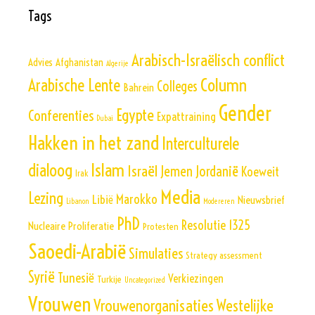
Tags
Arabisch-Israëlisch conflict
Advies
Afghanistan
Algerije
Column
Arabische Lente
Colleges
Bahrein
Gender
Egypte
Conferenties
Expattraining
Dubai
Hakken in het zand
Interculturele
Islam
dialoog
Israël
Jemen
Jordanië
Koeweit
Irak
Media
Lezing
Marokko
Libië
Nieuwsbrief
Libanon
Modereren
PhD
Resolutie 1325
Nucleaire Proliferatie
Protesten
Saoedi-Arabië
Simulaties
Strategy assessment
Syrië
Tunesië
Verkiezingen
Turkije
Uncategorized
Vrouwen
Vrouwenorganisaties
Westelijke