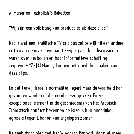
Al Manar en Hezbollah`s Raketten
“Wij zijn een volk bang van producties als deze clips.”
Dat is wat een Israëlische TV criticus zei terwijl hij een andere
criticus tegenover hem had terwijl zij aan het discussiëren
waren over Hezbollah en haar informatieverschaffing,
zeggende: “Ze [Al Manar] kunnen het goed, het maken van
deze clips.”
En dat terwijl Israëli’s normaliter liegen! Maar de waarheid kan
gevonden worden in de monden van gekken. En als
exceptioneel element in de geschiedenis van het Arabisch-
Zionistisch conflict bekennen de Israëli’s hun oneerlijke
agressie tegen Libanon van afgelopen zomer.
De zaak stopt niet met het Winograd Rapport, dat niet meer