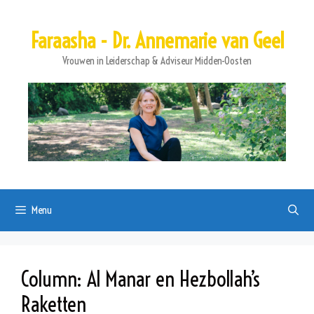
Ga
naar
Faraasha - Dr. Annemarie van Geel
de
inhoud
Vrouwen in Leiderschap & Adviseur Midden-Oosten
Menu
Column: Al Manar en Hezbollah’s
Raketten