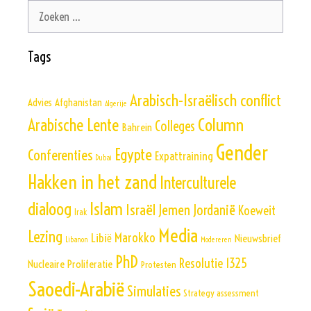
Zoek
naar:
Tags
Arabisch-Israëlisch conflict
Advies
Afghanistan
Algerije
Column
Arabische Lente
Colleges
Bahrein
Gender
Egypte
Conferenties
Expattraining
Dubai
Hakken in het zand
Interculturele
Islam
dialoog
Israël
Jemen
Jordanië
Koeweit
Irak
Media
Lezing
Marokko
Libië
Nieuwsbrief
Libanon
Modereren
PhD
Resolutie 1325
Nucleaire Proliferatie
Protesten
Saoedi-Arabië
Simulaties
Strategy assessment